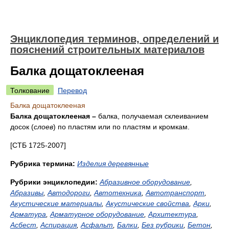
Энциклопедия терминов, определений и
пояснений строительных материалов
Балка дощатоклееная
Толкование
Перевод
Балка дощатоклееная
Балка дощатоклееная –
балка, получаемая склеиванием
досок (
слоев
) по пластям или по пластям и кромкам.
[СТБ 1725-2007]
Рубрика термина:
Изделия деревянные
Рубрики энциклопедии:
Абразивное оборудование
,
Абразивы
,
Автодороги
,
Автотехника
,
Автотранспорт
,
Акустические материалы
,
Акустические свойства
,
Арки
,
Арматура
,
Арматурное оборудование
,
Архитектура
,
Асбест
,
Аспирация
,
Асфальт
,
Балки
,
Без рубрики
,
Бетон
,