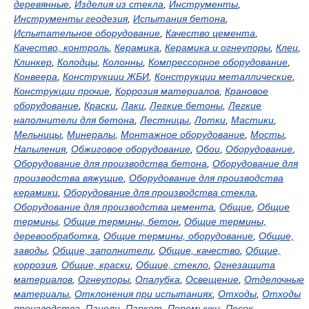
деревянные
,
Изделия из стекла
,
Инструменты
,
Инструменты геодезия
,
Испытания бетона
,
Испытательное оборудование
,
Качество цемента
,
Качество, контроль
,
Керамика
,
Керамика и огнеупоры
,
Клеи
,
Клинкер
,
Колодцы
,
Колонны
,
Компрессорное оборудование
,
Конвеера
,
Конструкции ЖБИ
,
Конструкции металлические
,
Конструкции прочие
,
Коррозия материалов
,
Крановое
оборудование
,
Краски
,
Лаки
,
Легкие бетоны
,
Легкие
наполнители для бетона
,
Лестницы
,
Лотки
,
Мастики
,
Мельницы
,
Минералы
,
Монтажное оборудование
,
Мосты
,
Напыления
,
Обжиговое оборудование
,
Обои
,
Оборудование
,
Оборудование для производства бетона
,
Оборудование для
производства вяжущие
,
Оборудование для производства
керамики
,
Оборудование для производства стекла
,
Оборудование для производства цемента
,
Общие
,
Общие
термины
,
Общие термины, бетон
,
Общие термины,
деревообработка
,
Общие термины, оборудование
,
Общие,
заводы
,
Общие, заполнители
,
Общие, качество
,
Общие,
коррозия
,
Общие, краски
,
Общие, стекло
,
Огнезащита
материалов
,
Огнеупоры
,
Опалубка
,
Освещение
,
Отделочные
материалы
,
Отклонения при испытаниях
,
Отходы
,
Отходы
производства
,
Панели
,
Паркет
,
Перемычки
,
Песок
,